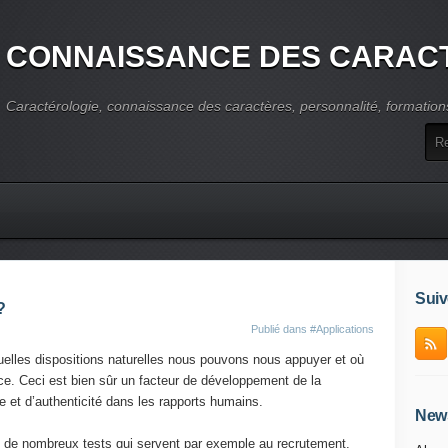
CONNAISSANCE DES CARAC
Caractérologie, connaissance des caractères, personnalité, formation
Suiv
?
Publié dans
#Applications
uelles dispositions naturelles nous pouvons nous appuyer et où
ce. Ceci est bien sûr un facteur de développement de la
e et d’authenticité dans les rapports humains.
News
ue de nombreux tests qui servent par exemple au recrutement.