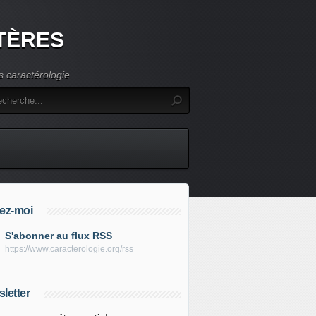
TÈRES
s caractérologie
ez-moi
S'abonner au flux RSS
https://www.caracterologie.org/rss
letter