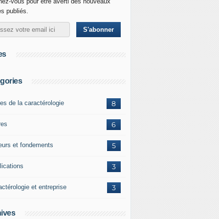
ez-vous pour être averti des nouveaux
es publiés.
es
gories
es de la caractérologie
8
res
6
eurs et fondements
5
lications
3
ctérologie et entreprise
3
ives