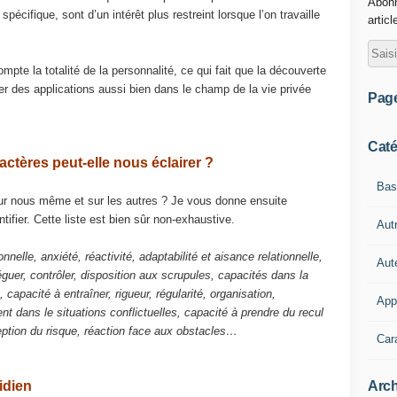
Abonn
pécifique, sont d’un intérêt plus restreint lorsque l’on travaille
articl
pte la totalité de la personnalité, ce qui fait que la découverte
er des applications aussi bien dans le champ de la vie privée
Pag
Caté
ctères peut-elle nous éclairer ?
Bas
ur nous même et sur les autres ? Je vous donne ensuite
ifier. Cette liste est bien sûr non-exhaustive.
Aut
onnelle, anxiété, réactivité, adaptabilité et aisance relationnelle,
Aut
éguer, contrôler, disposition aux scrupules, capacités dans la
capacité à entraîner, rigueur, régularité, organisation,
App
nt dans le situations conflictuelles, capacité à prendre du recul
ption du risque, réaction face aux obstacles…
Cara
Arch
idien