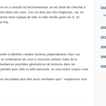
’on en a compris le fonctionnement, on est tenté de chercher à
20
ntre dans une case. Ceci ne dure pas très longtemps, car, en
Ju
omme étant typique de telle ou telle famille parmi les 8, on
s fine.
20
20
20
ndre à identifier certains facteurs prépondérants chez nos
20
a combinaison de ceux-ci structure certains traits de la
s tendances possibles génératrices de tensions dans les
20
prendre avec telle ou telle personne, on sera moins surpris voire
un secondaire peut être aussi révélateur que l’ «explosion» d’un