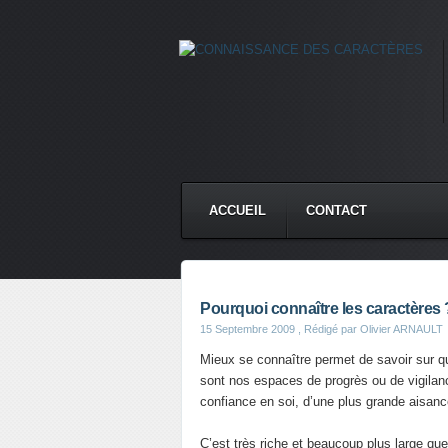
ACCUEIL
CONTACT
Pourquoi connaître les caractères 
15 Septembre 2009
, Rédigé par Olivier ARNAULT
Mieux se connaître permet de savoir sur q
sont nos espaces de progrès ou de vigilan
confiance en soi, d’une plus grande aisanc
C’est très riche et beaucoup plus large q