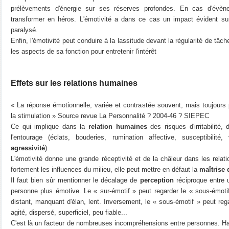
prélèvements d'énergie sur ses réserves profondes. En cas d'évène
transformer en héros. L'émotivité a dans ce cas un impact évident su
paralysé.
Enfin, l'émotivité peut conduire à la lassitude devant la régularité de tâche
les aspects de sa fonction pour entretenir l'intérêt
Effets sur les relations humaines
« La réponse émotionnelle, variée et contrastée souvent, mais toujours 
la stimulation » Source revue La Personnalité ? 2004-46 ? SIEPEC
Ce qui implique dans la
relation humaines
des risques d'irritabilité,
l'entourage (éclats, bouderies, rumination affective, susceptibilité, 
agressivité
).
L'émotivité donne une grande réceptivité et de la châleur dans les relatio
fortement les influences du milieu, elle peut mettre en défaut la
maîtrise 
Il faut bien sûr mentionner le décalage de
perception
réciproque entre 
personne plus émotive. Le « sur-émotif » peut regarder le « sous-émoti
distant, manquant d'élan, lent. Inversement, le « sous-émotif » peut re
agité, dispersé, superficiel, peu fiable...
C'est là un facteur de nombreuses incompréhensions entre personnes. Har