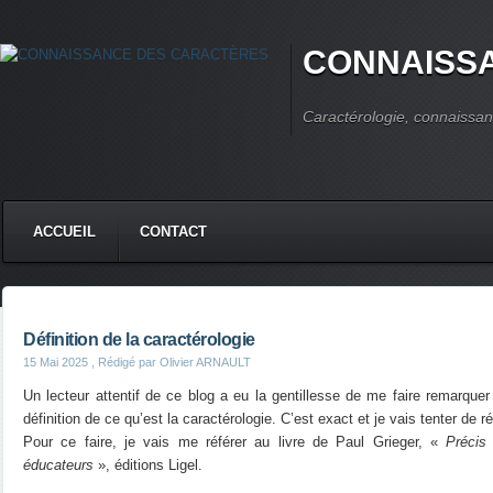
CONNAISS
Caractérologie, connaissan
ACCUEIL
CONTACT
Définition de la caractérologie
15 Mai 2025
, Rédigé par Olivier ARNAULT
Un lecteur attentif de ce blog a eu la gentillesse de me faire remarquer
définition de ce qu’est la caractérologie. C’est exact et je vais tenter de ré
Pour ce faire, je vais me référer au livre de Paul Grieger, «
Précis
éducateurs
», éditions Ligel.