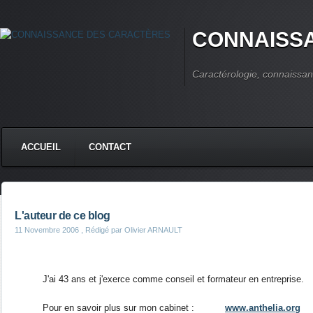
CONNAISS
Caractérologie, connaissan
ACCUEIL
CONTACT
L'auteur de ce blog
11 Novembre 2006
, Rédigé par Olivier ARNAULT
J'ai 43 ans et j'exerce comme conseil et formateur en entreprise.
Pour en savoir plus sur mon cabinet :
www.anthelia.org