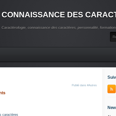
CONNAISSANCE DES CARAC
Caractérologie, connaissance des caractères, personnalité, formation
Suiv
Publié dans
#Autres
nts
News
s caractères