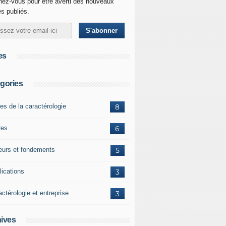
ez-vous pour être averti des nouveaux
es publiés.
es
gories
es de la caractérologie
8
res
6
eurs et fondements
5
lications
3
ctérologie et entreprise
3
ives