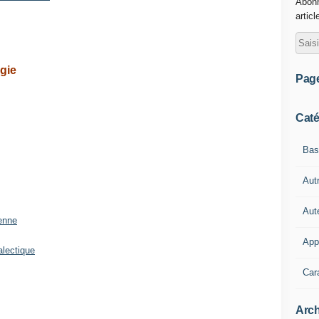
Abonn
articl
gie
Pag
Caté
Bas
Aut
Aut
Senne
App
alectique
Cara
Arch