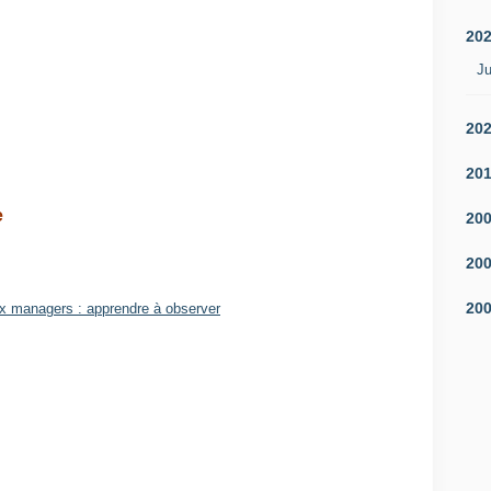
20
Ju
20
20
e
20
20
20
ux managers : apprendre à observer