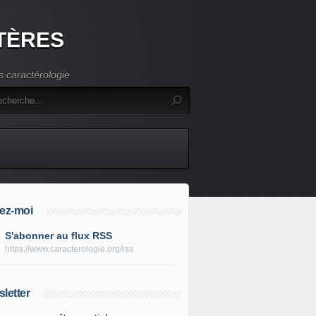
TÈRES
s caractérologie
ez-moi
S'abonner au flux RSS
https://www.caracterologie.org/rss
letter