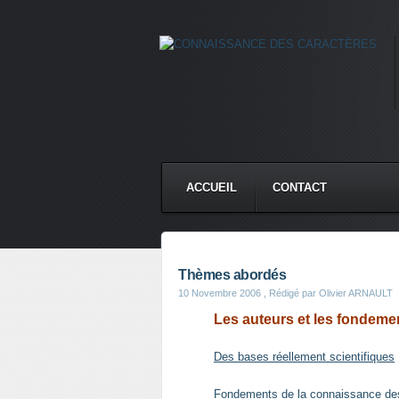
ACCUEIL
CONTACT
Thèmes abordés
10 Novembre 2006
, Rédigé par Olivier ARNAULT
Les auteurs et les fondeme
Des bases réellement scientifiques
Fondements de la connaissance de